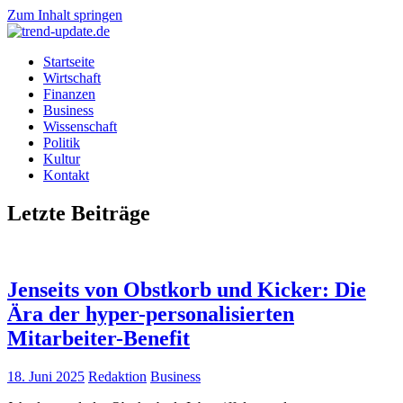
Zum Inhalt springen
Trends
Startseite
trend-
&
Wirtschaft
News
Finanzen
update.de
aus
Business
Wirtschaft,
Wissenschaft
Wissenschaft
Politik
&
Kultur
Politik
Kontakt
Letzte Beiträge
Jenseits von Obstkorb und Kicker: Die
Ära der hyper-personalisierten
Mitarbeiter-Benefit
18. Juni 2025
Redaktion
Business