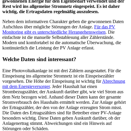
gewonnenen Energie für den Eigenbedarf verwendet und der
Rest wird ins allgemeine Stromnetz eingespeist. Es ist daher
wichtig, die Ertragsdaten regelmäßig auszulesen.
Neben dem informativen Charakter geben die gewonnenen Daten
Aufschluss über mögliche Störungen der Anlage.
Für das PV
Monitoring gibt es unterschiedliche Herangehensweisen
. Die
einfachste ist die manuelle Selbstablesung aller Zählerstände.
Modern und komfortabel ist die automatische Überwachung, die
kontinuierlich die Leistung der PV Anlage erfasst.
Welche Daten sind interessant?
Eine Photovoltaikanlage ist mit drei Zählern ausgestattet. Für die
Einspeisung ins allgemeine Stromnetz ist ein Einspeisezähler
vorgesehen. Die Höhe der Einspeisung ist wichtig für
Abrechnung
mit dem Energieversorger
. Jeder Haushalt hat einen
Strombezugszähler, der Auskunft darüber gibt, wie viel Strom aus
dem Netz bezogen wird. Anhand dieser Daten kann der gesamte
Stromverbrauch des Haushalts ermittelt werden. Zur Anlage gehört
der Ertragszähler, der den von der Anlage erzeugten Strom misst.
Die Daten des Ertragszählers sind für Betreiber einer PV-Anlage
besonders wichtig. Diese Daten geben Auskunft darüber, ob der
Anlagenertrag stimmt. Abweichungen sind ein Hinweis auf
Störungen oder Schäden.