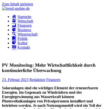
Zum Inhalt springen
trend-
Trends
Startseite
update.de
&
Wirtschaft
News
Finanzen
aus
Business
Wirtschaft,
Wissenschaft
Wissenschaft
Politik
&
Kultur
Politik
Kontakt
PV Monitoring: Mehr Wirtschaftlichkeit durch
kontinuierliche Überwachung
23. Februar 2023
Redaktion
Finanzen
Solaranlagen sind ein wichtiges Element der erneuerbaren
Energien. Im Gegensatz zu Windrädern und der
Energiegewinnung aus Wasserkraft können
Photovoltaikanlagen von Privatpersonen installiert und
betrieben werden. Je nach Nutzungsmodell wird ein Teil der