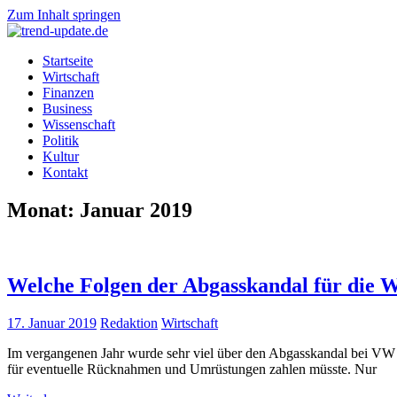
Zum Inhalt springen
trend-
Trends
Startseite
update.de
&
Wirtschaft
News
Finanzen
aus
Business
Wirtschaft,
Wissenschaft
Wissenschaft
Politik
&
Kultur
Politik
Kontakt
Monat: Januar 2019
Welche Folgen der Abgasskandal für die W
17. Januar 2019
Redaktion
Wirtschaft
Im vergangenen Jahr wurde sehr viel über den Abgasskandal bei VW be
für eventuelle Rücknahmen und Umrüstungen zahlen müsste. Nur