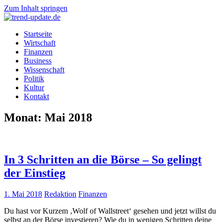
Zum Inhalt springen
trend-
Trends
Startseite
update.de
&
Wirtschaft
News
Finanzen
aus
Business
Wirtschaft,
Wissenschaft
Wissenschaft
Politik
&
Kultur
Politik
Kontakt
Monat: Mai 2018
In 3 Schritten an die Börse – So gelingt
der Einstieg
1. Mai 2018
Redaktion
Finanzen
Du hast vor Kurzem ‚Wolf of Wallstreet‘ gesehen und jetzt willst du
selbst an der Börse investieren? Wie du in wenigen Schritten deine