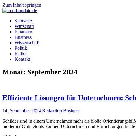
Zum Inhalt springen
trend-
Trends
Startseite
update.de
&
Wirtschaft
News
Finanzen
aus
Business
Wirtschaft,
Wissenschaft
Wissenschaft
Politik
&
Kultur
Politik
Kontakt
Monat: September 2024
Effiziente Lösungen für Unternehmen: Schi
14. September 2024
Redaktion
Business
Schilder sind in einem Unternehmen mehr als bloße Orientierungshilf
moderner Onlinetools können Unternehmen und Einrichtungen heute s