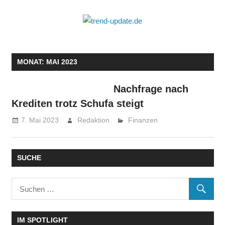
Zum
Inhalt
trend-
springen
Trends
update.de
&
MONAT: MAI 2023
News
aus
Nachfrage nach
Wirtschaft,
Wissenschaft
Krediten trotz Schufa steigt
&
7. Mai 2023
Redaktion
Finanzen
Politik
SUCHE
IM SPOTLIGHT