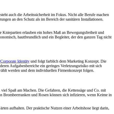
steht auch die Arbeitssicherheit im Fokus. Nicht alle Berufe machen
ungen an den Schutz als im Bereich der sanitären Installationen.
ene Kniepartien erlauben ein hohes Maß an Bewegungsfreiheit und
nomisch, hautfreundlich und ein Begleiter, der den ganzen Tag nicht
r
Corporate Identity
und folgt farblich dem Marketing Konzept. Die
deren Aufgabenbereiche ein geringes Verletzungsrisiko mit sich
wählt werden und dem individuellen Firmenkonzept folgen.
gel viel Spaß am Machen. Die Gefahren, die Kettensäge und Co. mit
 von Brombeerranken und Rosen können sich infizieren, wenn Keime in
rten aufhalten. Der praktische Nutzen einer Arbeitshose liegt darin,