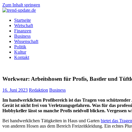
Zum Inhalt springen
trend-
Trends
Startseite
update.de
&
Wirtschaft
News
Finanzen
aus
Business
Wirtschaft,
Wissenschaft
Wissenschaft
Politik
&
Kultur
Politik
Kontakt
Workwear: Arbeitshosen für Profis, Bastler und Tüftl
16. Juni 2023
Redaktion
Business
Im handwerklichen Profibereich ist das Tragen von schützende
Gerät ist nicht frei von Verletzungsgefahren. Was für das profe
Hobbykeller lässt so manche Profis neidvoll blicken. Vergessen w
Bei handwerklichen Tätigkeiten in Haus und Garten
bietet das Trage
von anderen Hosen aus dem Bereich Freizeitkleidung. Ein echtes Plu