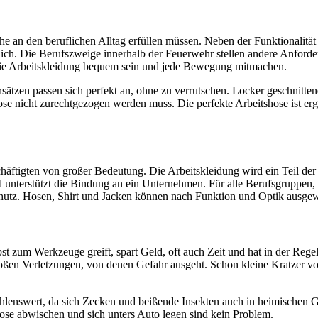
he an den beruflichen Alltag erfüllen müssen. Neben der Funktionalität 
lich. Die Berufszweige innerhalb der Feuerwehr stellen andere Anforder
ie Arbeitskleidung bequem sein und jede Bewegung mitmachen.
sätzen passen sich perfekt an, ohne zu verrutschen. Locker geschnitt
 nicht zurechtgezogen werden muss. Die perfekte Arbeitshose ist ergo
chäftigten von großer Bedeutung. Die Arbeitskleidung wird ein Teil de
 unterstützt die Bindung an ein Unternehmen. Für alle Berufsgruppen, 
schutz. Hosen, Shirt und Jacken können nach Funktion und Optik ausge
bst zum Werkzeuge greift, spart Geld, oft auch Zeit und hat in der Re
e großen Verletzungen, von denen Gefahr ausgeht. Schon kleine Kratzer
ehlenswert, da sich Zecken und beißende Insekten auch in heimischen Gä
ose abwischen und sich unters Auto legen sind kein Problem.