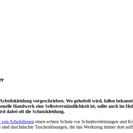
er
r Arbeitskleidung vorgeschrieben. Wo gehobelt wird, fallen bek
ssionelle Handwerk eine Selbstverständlichkeit ist, sollte auch i
ird dabei oft die Schutzkleidung.
n von Arbeitshosen
einen echten Schutz vor Schnittverletzungen und K
s sind durchdachte Taschenlösungen, die das Werkzeug immer dort auf