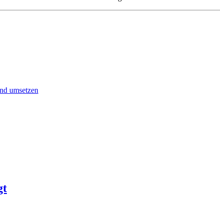
end umsetzen
gt