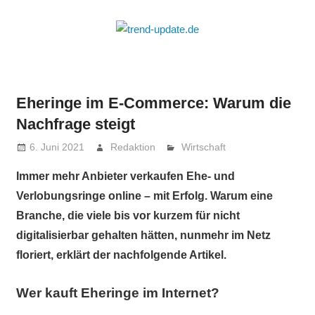
Zum
Inhalt
trend-
springen
Trends
update.de
&
News
Eheringe im E-Commerce: Warum die
aus
Nachfrage steigt
Wirtschaft,
Wissenschaft
6. Juni 2021
Redaktion
Wirtschaft
&
Immer mehr Anbieter verkaufen Ehe- und
Politik
Verlobungsringe online – mit Erfolg. Warum eine
Branche, die viele bis vor kurzem für nicht
digitalisierbar gehalten hätten, nunmehr im Netz
floriert, erklärt der nachfolgende Artikel.
Wer kauft Eheringe im Internet?