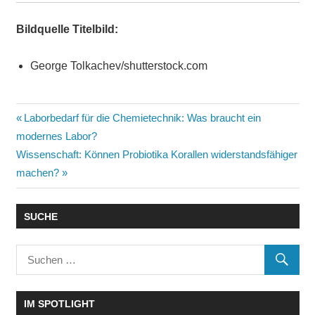
Bildquelle Titelbild:
George Tolkachev/shutterstock.com
Vorheriger
Laborbedarf für die Chemietechnik: Was braucht ein
Beitragsnavigation
modernes Labor?
Beitrag:
Nächster
Wissenschaft: Können Probiotika Korallen widerstandsfähiger
Beitrag:
machen?
SUCHE
IM SPOTLIGHT