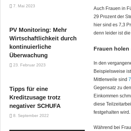
7. Mai 2023
Auch Frauen in Fü
29 Prozent der Ste
hier sind es 7,3 
PV Monitoring: Mehr
denn leider ist d
Wirtschaftlichkeit durch
kontinuierliche
Frauen holen 
Überwachung
In den vergangene
23. Februar 2023
Beispielsweise is
Mittlerweile sind
7
Gegensatz zu den 
Tipps für eine
Einkommen schmäle
Kreditzusage trotz
diese Teilzeitarbe
negativer SCHUFA
festgehalten wird.
8. September 2022
Während bei Fraue