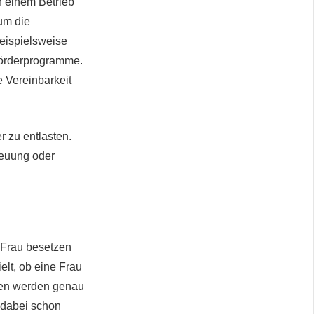
n einem Betrieb
 um die
eispielsweise
Förderprogramme.
 Vereinbarkeit
r zu entlasten.
reuung oder
r Frau besetzen
ielt, ob eine Frau
ben werden genau
 dabei schon