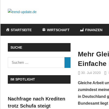
Zum
Inhalt
trend-
springen
Trends
update.de
&
STARTSEITE
WIRTSCHAFT
FINANZEN
News
aus
Wirtschaft,
SUCHE
Wissenschaft
Mehr Gle
&
Einfache
Politik
30. Juli 2020
IM SPOTLIGHT
Gleiche Arbeit u
zumindest meinen
in Deutschland g
Nachfrage nach Krediten
Bundesamt liegt 
trotz Schufa steigt