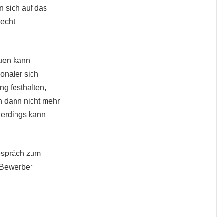
 sich auf das
lecht
auen kann
onaler sich
ng festhalten,
h dann nicht mehr
lerdings kann
Gespräch zum
 Bewerber