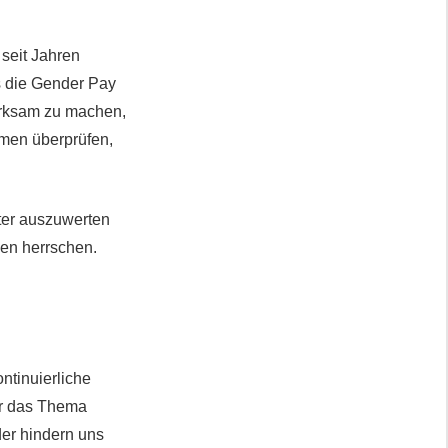
seit Jahren
ss die Gender Pay
erksam zu machen,
hmen überprüfen,
lter auszuwerten
en herrschen.
ntinuierliche
ür das Thema
der hindern uns