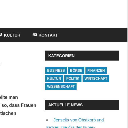
KULTUR
KONTAKT
KATEGORIEN
:
BUSINESS
BÖRSE
FINANZEN
KULTUR
POLITIK
WIRTSCHAFT
WISSENSCHAFT
ollte man
AKTUELLE NEWS
s so, dass Frauen
stischen
Jenseits von Obstkorb und
Kicker: Die Ära der hyper-