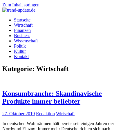
Zum Inhalt springen
trend-
Trends
Startseite
update.de
&
Wirtschaft
News
Finanzen
aus
Business
Wirtschaft,
Wissenschaft
Wissenschaft
Politik
&
Kultur
Politik
Kontakt
Kategorie: Wirtschaft
Konsumbranche: Skandinavische
Produkte immer beliebter
27. Oktober 2019
Redaktion
Wirtschaft
In deutschen Wohnräumen hält bereits seit einigen Jahren der
Nordwind Einzug: Immer mehr Deutsche richten sich nach