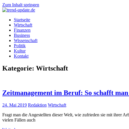
Zum Inhalt springen
trend-
Trends
Startseite
update.de
&
Wirtschaft
News
Finanzen
aus
Business
Wirtschaft,
Wissenschaft
Wissenschaft
Politik
&
Kultur
Politik
Kontakt
Kategorie: Wirtschaft
Zeitmanagement im Beruf: So schafft man 
24. Mai 2019
Redaktion
Wirtschaft
Fragt man die Angestellten dieser Welt, wie zufrieden sie mit ihrer Ar
vielen Fällen auch