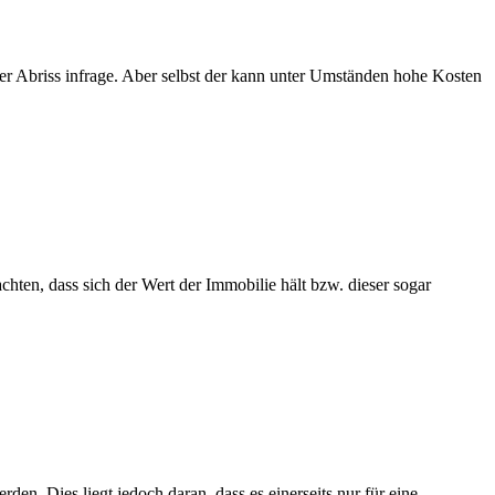
r Abriss infrage. Aber selbst der kann unter Umständen hohe Kosten
hten, dass sich der Wert der Immobilie hält bzw. dieser sogar
n. Dies liegt jedoch daran, dass es einerseits nur für eine