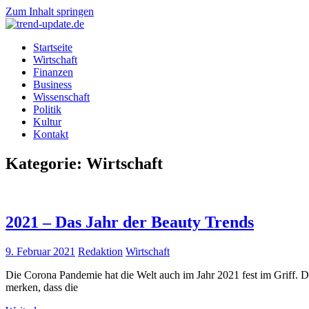
Zum Inhalt springen
trend-
Trends
Startseite
update.de
&
Wirtschaft
News
Finanzen
aus
Business
Wirtschaft,
Wissenschaft
Wissenschaft
Politik
&
Kultur
Politik
Kontakt
Kategorie: Wirtschaft
2021 – Das Jahr der Beauty Trends
9. Februar 2021
Redaktion
Wirtschaft
Die Corona Pandemie hat die Welt auch im Jahr 2021 fest im Griff. Da
merken, dass die