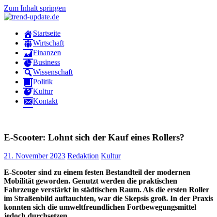
Zum Inhalt springen
trend-
Trends
Startseite
update.de
&
Wirtschaft
News
Finanzen
aus
Business
Wirtschaft,
Wissenschaft
Wissenschaft
Politik
&
Kultur
Politik
Kontakt
E-Scooter: Lohnt sich der Kauf eines Rollers?
21. November 2023
Redaktion
Kultur
E-Scooter sind zu einem festen Bestandteil der modernen
Mobilität geworden. Genutzt werden die praktischen
Fahrzeuge verstärkt in städtischen Raum. Als die ersten Roller
im Straßenbild auftauchten, war die Skepsis groß. In der Praxis
konnten sich die umweltfreundlichen Fortbewegungsmittel
jedoch durchsetzen.