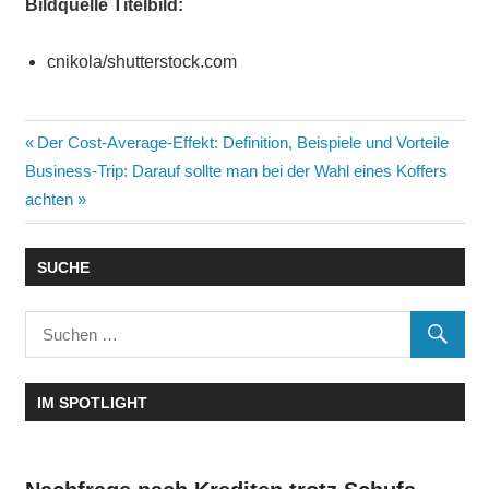
Bildquelle Titelbild:
cnikola/shutterstock.com
Vorheriger
Der Cost-Average-Effekt: Definition, Beispiele und Vorteile
Beitragsnavigation
Nächster
Business-Trip: Darauf sollte man bei der Wahl eines Koffers
Beitrag:
Beitrag:
achten
SUCHE
IM SPOTLIGHT