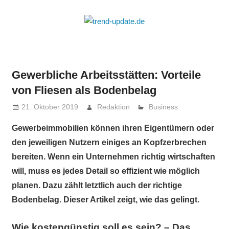
Zum
Inhalt
trend-
springen
Trends
update.de
&
News
Gewerbliche Arbeitsstätten: Vorteile
aus
von Fliesen als Bodenbelag
Wirtschaft,
Wissenschaft
21. Oktober 2019
Redaktion
Business
&
Gewerbeimmobilien können ihren Eigentümern oder
Politik
den jeweiligen Nutzern einiges an Kopfzerbrechen
bereiten. Wenn ein Unternehmen richtig wirtschaften
will, muss es jedes Detail so effizient wie möglich
planen. Dazu zählt letztlich auch der richtige
Bodenbelag. Dieser Artikel zeigt, wie das gelingt.
Wie kostengünstig soll es sein? – Das