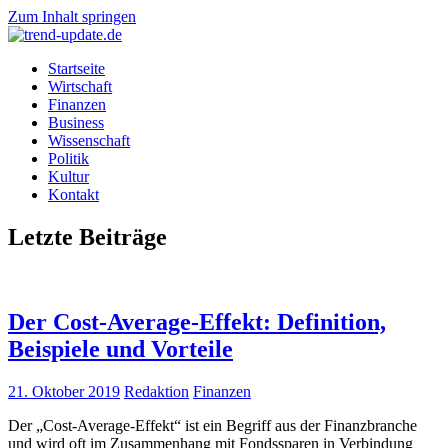
Zum Inhalt springen
Trends
Startseite
trend-
&
Wirtschaft
News
Finanzen
update.de
aus
Business
Wirtschaft,
Wissenschaft
Wissenschaft
Politik
&
Kultur
Politik
Kontakt
Letzte Beiträge
Der Cost-Average-Effekt: Definition,
Beispiele und Vorteile
21. Oktober 2019
Redaktion
Finanzen
Der „Cost-Average-Effekt“ ist ein Begriff aus der Finanzbranche
und wird oft im Zusammenhang mit Fondssparen in Verbindung