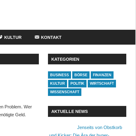
KULTUR
KONTAKT
KATEGORIEN
BUSINESS
BÖRSE
FINANZEN
KULTUR
POLITIK
WIRTSCHAFT
WISSENSCHAFT
hen Problem. Wer
AKTUELLE NEWS
enötigte Geld.
Jenseits von Obstkorb
und Kicker: Die Ära der hyper-