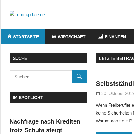
Zum
Inhalt
trend-
springen
Trends
update.de
&
STARTSEITE
WIRTSCHAFT
FINANZEN
News
aus
Wirtschaft,
SUCHE
LETZTE BEITRÄ
Wissenschaft
&
Politik
Selbstständ
30. Oktober 201
IM SPOTLIGHT
Wenn Freiberufler 
keine Sicherheiten 
Nachfrage nach Krediten
Warum das so ist?
trotz Schufa steigt