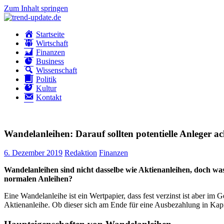
Zum Inhalt springen
trend-
Trends
Startseite
update.de
&
Wirtschaft
News
Finanzen
aus
Business
Wirtschaft,
Wissenschaft
Wissenschaft
Politik
&
Kultur
Politik
Kontakt
Wandelanleihen: Darauf sollten potentielle Anleger a
6. Dezember 2019
Redaktion
Finanzen
Wandelanleihen sind nicht dasselbe wie Aktienanleihen, doch was
normalen Anleihen?
Eine Wandelanleihe ist ein Wertpapier, dass fest verzinst ist aber i
Aktienanleihe. Ob dieser sich am Ende für eine Ausbezahlung in Kapit