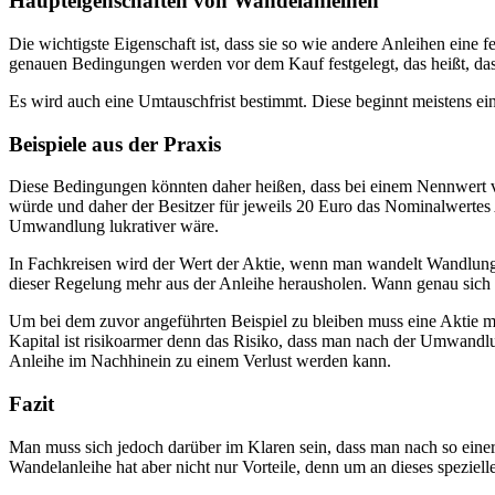
Haupteigenschaften von Wandelanleihen
Die wichtigste Eigenschaft ist, dass sie so wie andere Anleihen eine f
genauen Bedingungen werden vor dem Kauf festgelegt, das heißt, das
Es wird auch eine Umtauschfrist bestimmt. Diese beginnt meistens ei
Beispiele aus der Praxis
Diese Bedingungen könnten daher heißen, dass bei einem Nennwert vo
würde und daher der Besitzer für jeweils 20 Euro das Nominalwerte
Umwandlung lukrativer wäre.
In Fachkreisen wird der Wert der Aktie, wenn man wandelt Wandlun
dieser Regelung mehr aus der Anleihe herausholen. Wann genau sich
Um bei dem zuvor angeführten Beispiel zu bleiben muss eine Aktie me
Kapital ist risikoarmer denn das Risiko, dass man nach der Umwandlu
Anleihe im Nachhinein zu einem Verlust werden kann.
Fazit
Man muss sich jedoch darüber im Klaren sein, dass man nach so einer
Wandelanleihe hat aber nicht nur Vorteile, denn um an dieses speziel