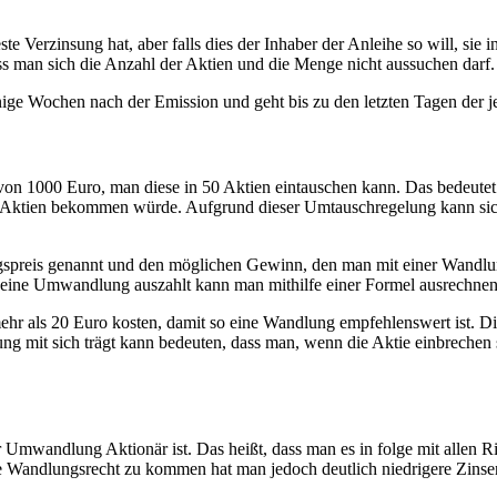
este Verzinsung hat, aber falls dies der Inhaber der Anleihe so will, s
s man sich die Anzahl der Aktien und die Menge nicht aussuchen darf.
nige Wochen nach der Emission und geht bis zu den letzten Tagen der je
n 1000 Euro, man diese in 50 Aktien eintauschen kann. Das bedeutet i
s Aktien bekommen würde. Aufgrund dieser Umtauschregelung kann sic
gspreis genannt und den möglichen Gewinn, den man mit einer Wandl
 eine Umwandlung auszahlt kann man mithilfe einer Formel ausrechnen
hr als 20 Euro kosten, damit so eine Wandlung empfehlenswert ist. Di
ng mit sich trägt kann bedeuten, dass man, wenn die Aktie einbrechen 
 Umwandlung Aktionär ist. Das heißt, dass man es in folge mit allen R
le Wandlungsrecht zu kommen hat man jedoch deutlich niedrigere Zinsen